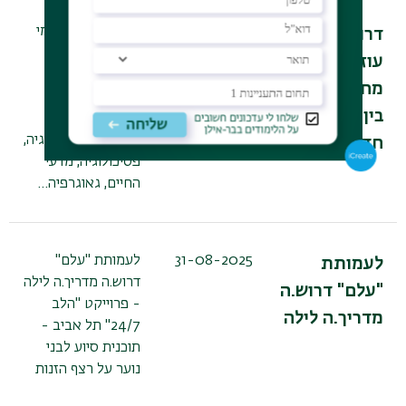
19-01-2026
למחקר בין-תחומי
דרושים.ות
חדשני, בשיתוף
עוזרי.ות
הרשות לשיקום
מחקר למחקר
האסיר וחוקרים
בין-תחומי
מובילים
מתחומיקרימינולוגיה,
חדשני
פסיכולוגיה, מדעי
החיים, גאוגרפיה…
31-08-2025
לעמותת "עלם"
לעמותת
דרוש.ה מדריך.ה לילה
"עלם" דרוש.ה
- פרוייקט "הלב
מדריך.ה לילה
24/7" תל אביב -
תוכנית סיוע לבני
נוער על רצף הזנות