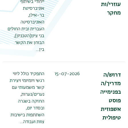
ייחודי בשיתוף
עוזרי/ות
אוניברסיטת
מחקר
בר-אילן,
האוניברסיטה
העברית ובית החולים
בני ציון(הטכניון),
הבוחן את הקשר
בין…
15-07-2026
התפקיד כולל ליווי
דרוש/ה
רגשי ויומיומי ויצירת
מדריך/ה
קשר משמעותי עם
בפנימייה
נערים/נערות,
פוסט
החזקה בשגרה
ובסדר יום,
אשפוזית
השתתפות בישיבות
טיפולית
צוות ועבודה…