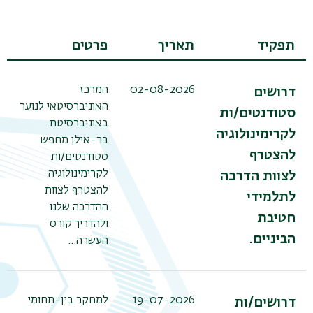
תפקיד
תאריך
פרטים
02-08-2026
המרכז
דרושים
האוניברסיטאי לנוער
סטודנטים/ות
באוניברסיטת
לקרימינולוגיה
בר-אילן מחפש
להצטרף
סטודנטים/ות
לקרימינולוגיה
לצוות הדרכה
להצטרף לצוות
לתלמידי
ההדרכה שלנו
חטיבת
ולהדריך קורס
הביניים.
העשרה…
תפר
משנ
19-07-2026
למחקר בין-תחומי
דרושים/ות