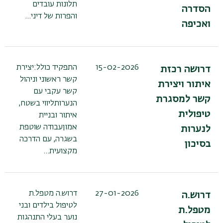
תלונות עובדים
הסדרה
והפרות של דיני…
ואכיפה
15-02-2026
התפקיד כולל:יצירת
דרושה רכזת
קשר ראשוני וניהול
איתור ויצירת
קשר עקבי עם
קשר למסגרת
הנערותליווי בשטח,
טיפולית
איתור ובניית
אמוןעבודה שוטפת
לנערות
בשגרה, עם הדרכה
בסיכון
מקצועית…
27-01-2026
דרוש.ה מטפל.ת
דרוש.ה
לטיפול בילדים ובני
מטפל.ת
נוער בעלי התנהגות