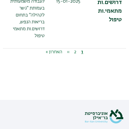
15-01-2025
לעבודה משמעותית
דרושים.ות
בעמותת "גשר
מתאמי.ות
לקהילה" בתחום
טיפול
בריאות הנפש,
דרושים.ות מתאמי
טיפול
דפדוף
1
דף
2
דף
››
הדף
הדף
האחרון »
נוכחי
הבא
האחרון