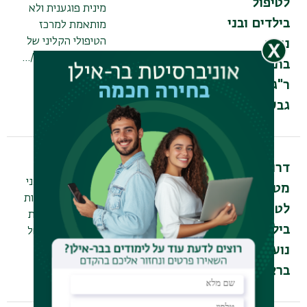
לטיפול
מינית פוגענית ולא
בילדים ובני
מותאמת למרכז
הטיפולי הקליני של
נוער
אל”י בת"א / ר"ג /…
בת"א-יפו /
ר"ג /
גבעתיים
25-01-2026
דרוש.ה מטפל.ת
דרוש.ה
לטיפול בילדים ובני
מטפל.ת
נוער בעלי התנהגות
לטיפול
מינית לא מותאמת
בילדים ובני
למרכז הטיפולי של
אל”י בראשל”צ
נוער
בראשל"צ