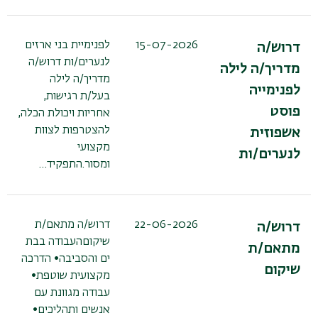
15-07-2026
לפנימיית בני ארזים
דרוש/ה
לנערים/ות דרוש/ה
מדריך/ה לילה
מדריך/ה לילה
לפנימייה
בעל/ת רגישות,
פוסט
אחריות ויכולת הכלה,
להצטרפות לצוות
אשפוזית
מקצועי
לנערים/ות
ומסור.התפקיד…
22-06-2026
דרוש/ה מתאם/ת
דרוש/ה
שיקוםהעבודה בבת
מתאם/ת
ים והסביבה• הדרכה
שיקום
מקצועית שוטפת•
עבודה מגוונת עם
אנשים ותהליכים•