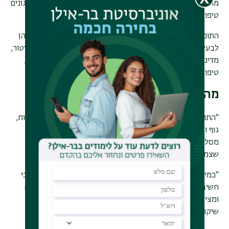
מחקריים עם מוסדות אקדמיים בארץ ובעולם, גופי ממשל וארגונים
טיפוליים.
התוכנית מתאימה הן למעוניינים במסלול מחקרי (כולל תזה), והן
לבעלי עניין ביישומים מעשיים בתחומי שיקום, מניעה, חינוך, שיטור,
מדיניות ציבורית ועוד - ומעניקה בסיס איתן לקריירה אקדמית,
טיפולית או חברתית.
מה הבוגרים מספרים?
"התוכנית פתחה בפניי עולם של ידע וכלים - על הקשר שבין מוח,
גוף והתנהגות, ועל האפשרות לשינוי גם במצבים מורכבים. זהו
מסלול למי שרוצה לחשוב אחרת, לפעול אחרת - ולהאמין
שצמיחה אישית וחברתית היא אפשרית." (שחר)
"כמי שעובדת בתחום בריאות הנפש, הלימודים פתחו בפניי דרכי
חשיבה חדשות והעמיקו את ההבנה שלי לגבי תהליכים פנימיים
ומציאות חיצונית. הידע שרכשתי סייע לי לבנות וליישם תהליכי
שיקום מותאמים יותר למתמודדי נפש." (מאי)