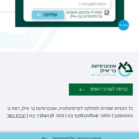
כניסה לעורכי האתר
כל הזכויות שמורות למחלקה לקרימינולוגיה, אוניברסיטת בר אילן, רמת גן
5290002 | טלפון: 03-5318221/8241 | פקס: 03-7384038 |
יצירת קשר
פיתוח:
אגף תקשוב, אוניברסיטת בר-אילן